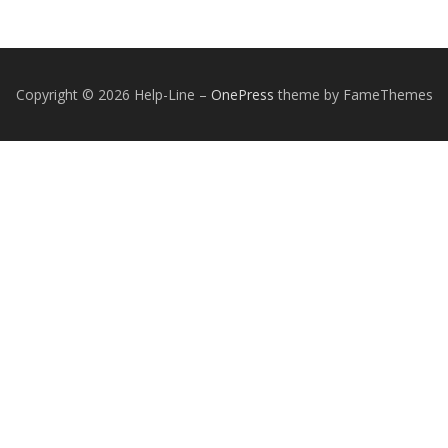
Copyright © 2026 Help-Line
–
OnePress
theme by FameThemes