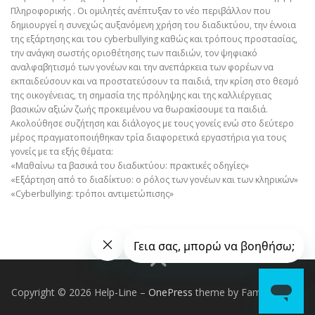
Πληροφορικής . Οι ομιλητές ανέπτυξαν το νέο περιβάλλον που
δημιουργεί η συνεχώς αυξανόμενη χρήση του διαδικτύου, την έννοια
της εξάρτησης και του cyberbullying καθώς και τρόπους προστασίας,
την ανάγκη σωστής οριοθέτησης των παιδιών, τον ψηφιακό
αναλφαβητισμό των γονέων και την ανεπάρκεια των φορέων να
εκπαιδεύσουν και να προστατεύσουν τα παιδιά, την κρίση στο θεσμό
της οικογένειας, τη σημασία της πρόληψης και της καλλιέργειας
βασικών αξιών ζωής προκειμένου να θωρακίσουμε τα παιδιά.
Ακολούθησε συζήτηση και διάλογος με τους γονείς ενώ στο δεύτερο
μέρος πραγματοποιήθηκαν τρία διαφορετικά εργαστήρια για τους
γονείς με τα εξής θέματα:
«Μαθαίνω τα βασικά του διαδικτύου: πρακτικές οδηγίες»
«Εξάρτηση από το διαδίκτυο: ο ρόλος των γονέων και των κληρικών»
«Cyberbullying: τρόποι αντιμετώπισης»
Copyright © 2026 Help-Line
–
OnePress
theme by FameThemes