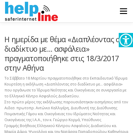
Skip
to
Menu
content
ΥΠΟΣΤΗΡΙΞΗ
ΣΧΕΤΙΚΑ
ΥΠΗΡΕΣΙΕΣ
Η ημερίδα με θέμα «Διαπλέοντας στο
διαδίκτυο με… ασφάλεια»
πραγματοποιήθηκε στις 18/3/2017
ΕΝΗΜΕΡΩΤΙΚΟ ΥΛΙΚΟ
ΤΕΛΕΥΤΑΙΑ ΝΕΑ
στην Αθήνα
Το Σάββατο 18 Μαρτίου πραγματοποιήθηκε στο Εκπαιδευτικό Ίδρυμα
Κουρτέση η εκδήλωση «Διαπλέοντας στο διαδίκτυο με… ασφάλεια»
που οργάνωσε το Ίδρυμα Νεότητας και Οικογένειας σε συνεργασία με
το Ελληνικό Κέντρο Ασφαλούς Διαδικτύου.
Στο πρώτο μέρος της εκδήλωσης παρουσιάστηκαν εισηγήσεις από τον
Αιδεσ. πρωτοπρ. Αντώνιο Καλλιγέρη, Διευθυντή της Διεύθυνσης
Ποιμαντικής Γάμου και Οικογένειας του Ιδρύματος Νεότητας και
Οικογένειας της Ι.Α.Α., τον κ. Γεώργιο Κορμά, Υπεύθυνος
Γραμμής
Βοήθειας Ελληνικού Κέντρου Ασφαλούς Διαδικτύου κα.
Μαρία Δάρα, Ψυχολόγο και την Νατάσσα Παπαδοπούλου Καθηγήτρια