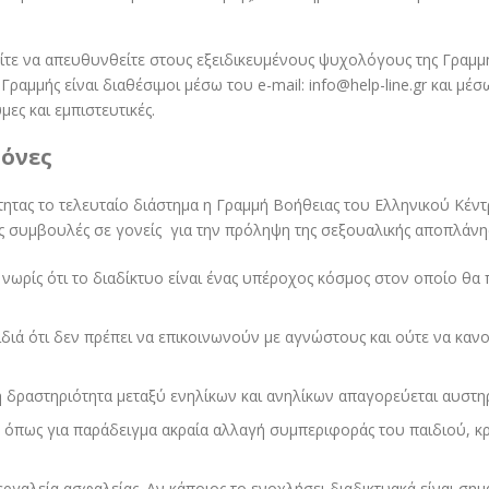
τε να απευθυνθείτε στους εξειδικευμένους ψυχολόγους της Γραμμή
Γραμμής είναι διαθέσιμοι μέσω του e-mail: info@help-line.gr και μέ
μες και εμπιστευτικές.
μόνες
ητας το τελευταίο διάστημα η Γραμμή Βοήθειας του Ελληνικού Κέντρ
ες συμβουλές σε γονείς για την πρόληψη της σεξουαλικής αποπλάνη
 νωρίς ότι το διαδίκτυο είναι ένας υπέροχος κόσμος στον οποίο θα 
ιά ότι δεν πρέπει να επικοινωνούν με αγνώστους και ούτε να καν
ή δραστηριότητα μεταξύ ενηλίκων και ανηλίκων απαγορεύεται αυστη
ις όπως για παράδειγμα ακραία αλλαγή συμπεριφοράς του παιδιού, 
ργαλεία ασφαλείας. Αν κάποιος το ενοχλήσει διαδικτυακά είναι σημ