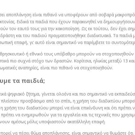
ώσει αποπλάνηση είναι πιθανό να υποφέρουν από σοβαρά μακροπρό
οκτονίας. Ειδικά τα παιδιά που έχουν παρακινηθεί να δημιουργήσου
ούν τον εαυτό τους για την κακοποίηση. Ως εκ τούτου, δεν έχει ση
 δράστη και του παιδιού πραγματοποιήθηκε διαδικτυακά. Τα παιδι
ωπική επαφή, γι’ αυτό είναι σημαντικό να παρέμβετε το συντομότε
ό, θρησκευτικό ή εθνικό τους υπόβαθρο μπορούν να στοχοποιηθούν
ικά πιο συχνά στόχο των δραστών. Κορίτσια, ηλικίας μεταξύ 13 και
σωματικές αναπηρίες, είναι πιο πιθανό να στοχοποιηθούν.
με τα παιδιά;
ικά ψηφιακό ζήτημα, γίνεται ολοένα και πιο σημαντικό να εκπαιδεύ
ο πλείστον προσβάσιμο από το σπίτι, η χρήση του διαδικτύου μπορεί
 η χρήση του διαδικτύου μπορεί να είναι επικίνδυνη και ότι πρέπει
ν πρέπει να ενημερωθούν για τα εργαλεία και τις τεχνικές που χρησ
αίνουν αμέσως μόλις υποψιαστούν ακατάλληλη επαφή.
μπορεί να πέσει θύμα αποπλάνησης, είναι σημαντικό να θυμάστε ότι 