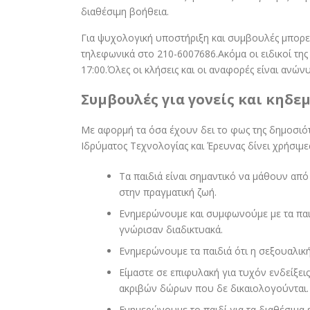
διαθέσιμη βοήθεια.
Για ψυχολογική υποστήριξη και συμβουλές μπορεί
τηλεφωνικά στο 210-6007686.Ακόμα οι ειδικοί της 
17:00.Όλες οι κλήσεις και οι αναφορές είναι ανώνυ
Συμβουλές για γονείς και κηδε
Με αφορμή τα όσα έχουν δει το φως της δημοσιότ
Ιδρύματος Τεχνολογίας και Έρευνας δίνει χρήσιμ
Τα παιδιά είναι σημαντικό να μάθουν από
στην πραγματική ζωή.
Ενημερώνουμε και συμφωνούμε με τα παιδ
γνώρισαν διαδικτυακά.
Ενημερώνουμε τα παιδιά ότι η σεξουαλικ
Είμαστε σε επιφυλακή για τυχόν ενδείξε
ακριβών δώρων που δε δικαιολογούνται.
Ενημερώνουμε το παιδί για τα διαθέσιμα ε