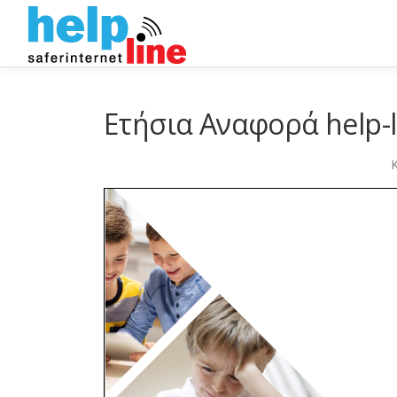
Skip
to
content
Ετήσια Αναφορά help-l